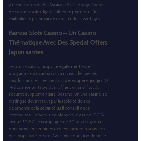
y remettre les pieds. Avoir accès à un large éventail
de casinos sobre ligne fiables te permettra de
multiplier le plaisir ou de cumuler des avantages.
Banzai Slots Casino – Un Casino
Thématique Avec Des Special Offers
Japonisantes
Le online casino propose également este
programme de cashback au niveau des pertes
hebdomadaires, permettant de récupérer jusqu’à 10
% des montants perdus, offrant ainsi el filet de
sécurité supplémentaire. Betzino On line casino se
distingue devant tout par la rapidité de ses
paiements et la sécurité qu’il conseil à ses
internautes. Le bonus de bienvenue est de 100 %
jusqu’à 300 €, accompagné de 50 travels gratuits
pour browser certaines des equipment à sous des
plus populaires ni site. Avec leur condition de mise