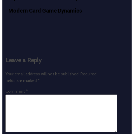
Modern Card Game Dynamics
Leave a Reply
Your email address will not be published.
Required
fields are marked
*
Comment
*