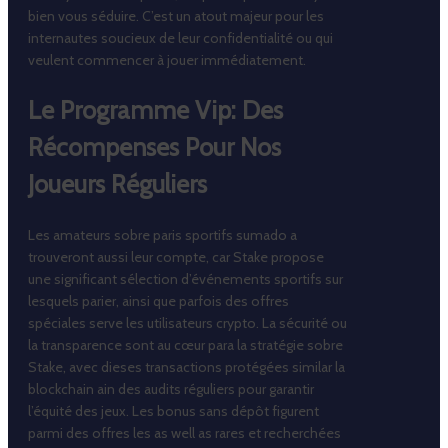
bien vous séduire. C’est un atout majeur pour les
internautes soucieux de leur confidentialité ou qui
veulent commencer à jouer immédiatement.
Le Programme Vip: Des
Récompenses Pour Nos
Joueurs Réguliers
Les amateurs sobre paris sportifs sumado a
trouveront aussi leur compte, car Stake propose
une significant sélection d’événements sportifs sur
lesquels parier, ainsi que parfois des offres
spéciales serve les utilisateurs crypto. La sécurité ou
la transparence sont au cœur para la stratégie sobre
Stake, avec dieses transactions protégées similar la
blockchain ain des audits réguliers pour garantir
l’équité des jeux. Les bonus sans dépôt figurent
parmi des offres les as well as rares et recherchées