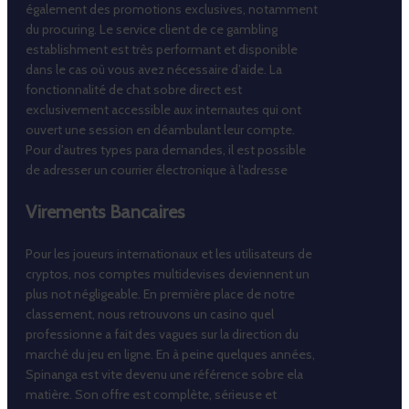
également des promotions exclusives, notamment
du procuring. Le service client de ce gambling
establishment est très performant et disponible
dans le cas où vous avez nécessaire d’aide. La
fonctionnalité de chat sobre direct est
exclusivement accessible aux internautes qui ont
ouvert une session en déambulant leur compte.
Pour d'autres types para demandes, il est possible
de adresser un courrier électronique à l'adresse
Virements Bancaires
Pour les joueurs internationaux et les utilisateurs de
cryptos, nos comptes multidevises deviennent un
plus not négligeable. En première place de notre
classement, nous retrouvons un casino quel
professionne a fait des vagues sur la direction du
marché du jeu en ligne. En à peine quelques années,
Spinanga est vite devenu une référence sobre ela
matière. Son offre est complète, sérieuse et