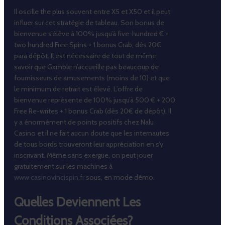
Il oscille the plus souvent entre X5 et X50 et il peut
influer sur cet stratégie de tableau. Son bonus de
bienvenue s’élève à 100% jusqu’à five-hundred € +
two hundred Free Spins + 1 bonus Crab, dès 20€
para dépôt. Il est nécessaire de tout de même
savoir que Gxmble n’accueille pas beaucoup de
fournisseurs de amusements (moins de 10) et que
le minimum de retrait est élevé. L’offre de
bienvenue représente de 100% jusqu’à 500 € + 200
Free Re-writes + 1 bonus Crab (dès 20€ de dépôt). Il
y a énormément de points positifs chez Nalu
Casino et il ne fait aucun doute que les internautes
de tous bords trouveront leur appréciation en s’y
inscrivant. Même sans exergue, on peut jouer
gratuitement sur les machines à
www.casinovincispin.fr
sous, en mode démo.
Quelles Deviennent Les
Conditions Associées?