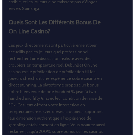
creíble, et les joueurs eine tarissent pas d'éloges
envers Spinanga.
Quels Sont Les Différents Bonus De
On Line Casino?
Les jeux directement sont particulièrement bien
accueillis par les joueurs quel professionnel
recherchent une discussion réaliste avec des
croupiers en temperature réel. DublinBet On line
casino est le prédilection de prédilection fill les
joueurs cherchant une expérience sobre casino en
direct stunning. La plateforme propose un bonus
sobre bienvenue de one hundred % jusqu’à two
hundred and fifty €, avec leur condition de mise de
30x. Ces jeux offrent votre interaction en
temperatures réel avec dieses croupiers, apportant
leur dimension authentique à l’expérience de
gambling establishment en ligne. Vous pourrez aussi
réclamer jusqu'à 200% sobre bonus sur les casinos