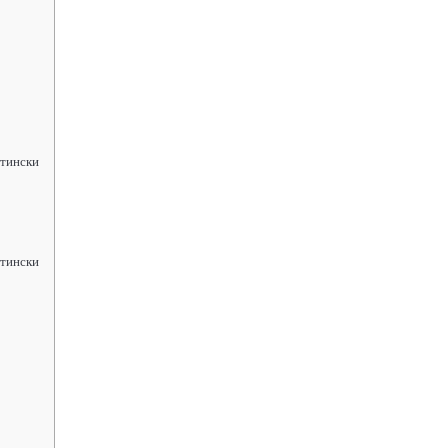
тински
тински