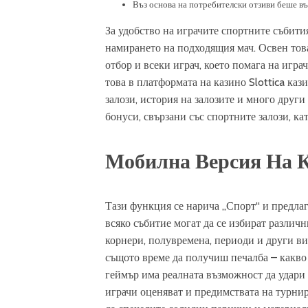
Въз основа на потребителски отзиви беше въ
За удобство на играчите спортните събития
намирането на подходящия мач. Освен тов
отбор и всеки играч, което помага на игр
това в платформата на казино Slottica ка
залози, история на залозите и много друг
бонуси, свързани със спортните залози, к
Мобилна Версия На 
Тази функция се нарича „Спорт“ и предлага
всяко събитие могат да се избират различни
корнери, полувремена, периоди и други ви
същото време да получиш печалба – какво 
геймър има реалната възможност да удари 
играчи оценяват и предимствата на турнири