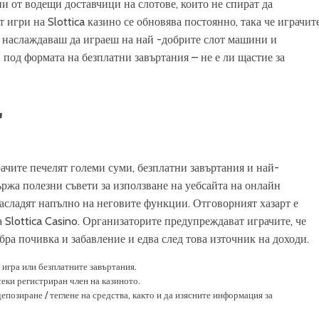
ни от водещи доставчици на слотове, които не спират да
 игри на Slottica казино се обновява постоянно, така че играчит
 ​​наслаждаваш да играеш на най -добрите слот машини и
под формата на безплатни завъртания – не е ли щастие за
"
ачите печелят големи суми, безплатни завъртания и най-
ржа полезни съвети за използване на уебсайта на онлайн
 насладят напълно на неговите функции. Отговорният хазарт е
Slottica Casino. Организаторите предупреждават играчите, че
бра почивка и забавление и едва след това източник на доходи.
а игра или безплатните завъртания.
секи регистриран член на казиното.
епозиране / теглене на средства, както и да изясните информация за