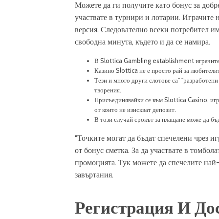
Можете да ги получите като бонус за добр
участвате в турнири и лотарии. Играчите н
версия. Следователно всеки потребител им
свободна минута, където и да се намира.
В Slottica Gambling establishment играчите 
Казино Slottica не е просто рай за любители
Тези и много други слотове са" "разработени
творения.
Присъединявайки се към Slottica Casino, иг
от които не изискват депозит.
В този случай срокът за плащане може да бъ
"Точките могат да бъдат спечелени чрез иг
от бонус сметка. За да участвате в томбола
промоцията. Тук можете да спечелите най
завъртания.
Регистрация И Дос