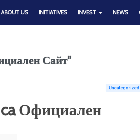
ABOUT US
INITIATIVES
INVEST
NEWS
фициален Сайт”
Uncategorized
tica Официален