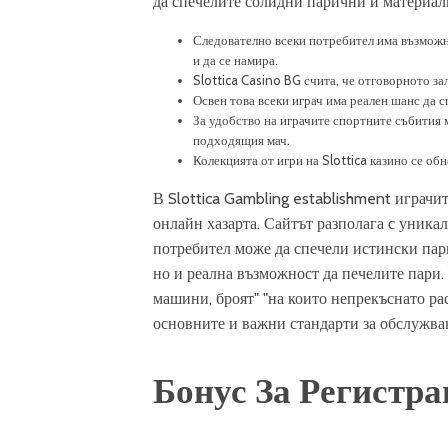
да спечелите солидни парични и материал
Следователно всеки потребител има възможно
и да се намира.
Slottica Casino BG счита, че отговорното за
Освен това всеки играч има реален шанс да с
За удобство на играчите спортните събития м
подходящия мач.
Колекцията от игри на Slottica казино се об
В Slottica Gambling establishment играчит
онлайн хазарта. Сайтът разполага с уника
потребител може да спечели истински пари.
но и реална възможност да печелите пари. 
машини, броят" "на които непрекъснато раст
основните и важни стандарти за обслужва
Бонус За Регистра