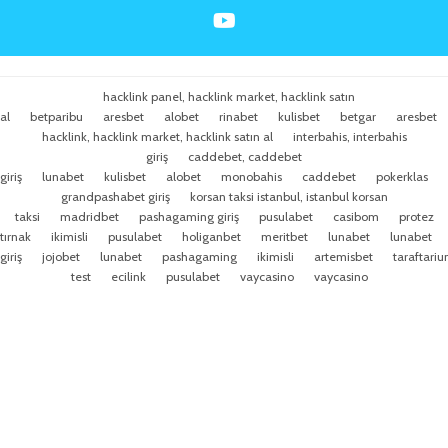
hacklink panel, hacklink market, hacklink satın
al
betparibu
aresbet
alobet
rinabet
kulisbet
betgar
aresbet
hacklink, hacklink market, hacklink satın al
interbahis, interbahis
giriş
caddebet, caddebet
giriş
lunabet
kulisbet
alobet
monobahis
caddebet
pokerklas
grandpashabet giriş
korsan taksi istanbul, istanbul korsan
taksi
madridbet
pashagaming giriş
pusulabet
casibom
protez
tırnak
ikimisli
pusulabet
holiganbet
meritbet
lunabet
lunabet
giriş
jojobet
lunabet
pashagaming
ikimisli
artemisbet
taraftari
test
ecilink
pusulabet
vaycasino
vaycasino