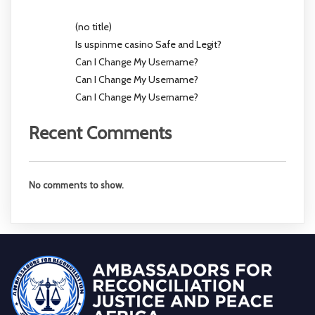
(no title)
Is uspinme casino Safe and Legit?
Can I Change My Username?
Can I Change My Username?
Can I Change My Username?
Recent Comments
No comments to show.