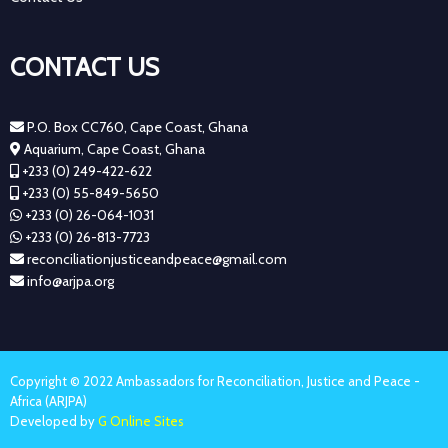
CONTACT US
P.O. Box CC760, Cape Coast, Ghana
Aquarium, Cape Coast, Ghana
+233 (0) 249-422-622
+233 (0) 55-849-5650
+233 (0) 26-064-1031
+233 (0) 26-813-7723
reconciliationjusticeandpeace@gmail.com
info@arjpa.org
Copyright © 2022 Ambassadors for Reconciliation, Justice and Peace -
Africa (ARJPA)
Developed by
G Online Sites