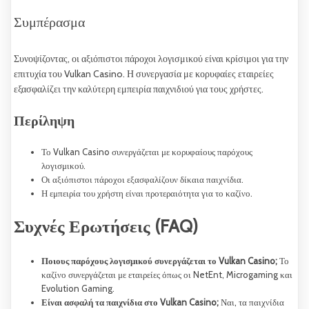
Συμπέρασμα
Συνοψίζοντας, οι αξιόπιστοι πάροχοι λογισμικού είναι κρίσιμοι για την
επιτυχία του Vulkan Casino. Η συνεργασία με κορυφαίες εταιρείες
εξασφαλίζει την καλύτερη εμπειρία παιχνιδιού για τους χρήστες.
Περίληψη
Το Vulkan Casino συνεργάζεται με κορυφαίους παρόχους
λογισμικού.
Οι αξιόπιστοι πάροχοι εξασφαλίζουν δίκαια παιχνίδια.
Η εμπειρία του χρήστη είναι προτεραιότητα για το καζίνο.
Συχνές Ερωτήσεις (FAQ)
Ποιους παρόχους λογισμικού συνεργάζεται το Vulkan Casino;
Το
καζίνο συνεργάζεται με εταιρείες όπως οι NetEnt, Microgaming και
Evolution Gaming.
Είναι ασφαλή τα παιχνίδια στο Vulkan Casino;
Ναι, τα παιχνίδια