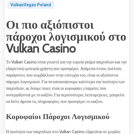
VulkanVegas Poland
Οι πιο αξιόπιστοι
πάροχοι λογισμικού στο
Vulkan Casino
Το Vulkan Casino είναι γνωστό για την ευρεία γκάμα παιχνιδιών και την
εξαιρετική εμπειρία χρήστη που προσφέρει. Ανάμεσα στους πολλούς
παράγοντες που συμβάλλουν στην επιτυχία του, είναι οι αξιόπιστοι
πάροχοι λογισμικού. Για να κατανοήσουμε καλύτερα την ποιότητα των
παιχνιδιών, ας δούμε ποιες είναι οι κορυφαίες εταιρείες που
συνεργάζονται με το καζίνο. Για περισσότερες λεπτομέρειες, μπορείτε
να
δείτε άμεσα
τις πληροφορίες που προσφέρει το καζίνο.
Κορυφαίοι Πάροχοι Λογισμικού
Η ποιότητα των παιχνιδιών στο Vulkan Casino εξαρτάται σε μεγάλο