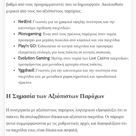
βαθμό από τους προγραμματιστές που τα δημιουργούν. Ακολουθούν
μερικοί από τους πιο αξιόπιστους παρόχους:
NetEnt:
Γνωστός για τα γραφικά υψηλής ποιότητας και την
καινοτόμο σχεδίαση παιχνιδιών.
Microgaming:
Ένας από τους πρώτους παρόχους στον τομέα,
προσφέρει μια μεγάλη ποικιλία από κλασικά και νέα παιχνίδια.
Play'n GO:
Ειδικεύεται σε κινητά παιχνίδια και προσφέρει
εξαιρετικές επιλογές για τους παίκτες σε κινητές συσκευές.
Evolution Gaming:
Ηγέτης στον τομέα των Live Casino παιχνιδιών,
προσφέροντας μια μοναδική εμπειρία στους παίκτες.
Yggdrasil:
Γνωστός για την καινοτομία και την ποιότητα στα
παιχνίδια του, με μοναδικά χαρακτηριστικά και προοδευτικά
τζακποτ.
Η Σημασία των Αξιόπιστων Παρόχων
Η συνεργασία με αξιόπιστους παρόχους λογισμικού εξασφαλίζει ότι οι
παίκτες θα απολαμβάνουν δίκαια και αξιόπιστα παιχνίδια. Οι πάροχοι
αυτοί συμμορφώνονται με τις ρυθμιστικές αρχές και διασφαλίζουν ότι
τα παιχνίδια τους είναι δίκαια και ασφαλή.