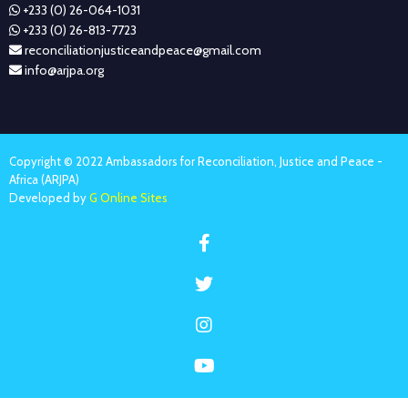
+233 (0) 26-064-1031
+233 (0) 26-813-7723
reconciliationjusticeandpeace@gmail.com
info@arjpa.org
Copyright © 2022 Ambassadors for Reconciliation, Justice and Peace -
Africa (ARJPA)
Developed by
G Online Sites