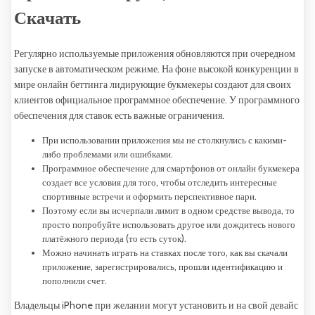
Скачать
Регулярно используемые приложения обновляются при очередном
запуске в автоматическом режиме. На фоне высокой конкуренции в
мире онлайн беттинга лидирующие букмекеры создают для своих
клиентов официальное программное обеспечение. У программного
обеспечения для ставок есть важные ограничения.
При использовании приложения мы не столкнулись с какими-
либо проблемами или ошибками.
Программное обеспечение для смартфонов от онлайн букмекера
создает все условия для того, чтобы отследить интересные
спортивные встречи и оформить перспективное пари.
Поэтому если вы исчерпали лимит в одном средстве вывода, то
просто попробуйте использовать другое или дождитесь нового
платёжного периода (то есть суток).
Можно начинать играть на ставках после того, как вы скачали
приложение, зарегистрировались, прошли идентификацию и
пополнили счет.
Владельцы iPhone при желании могут установить и на свой девайс