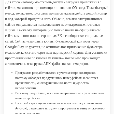
Для этого необходимо открыть доступ к загрузке приложения с
сайтов, магазинов при помощи линков или QR-кода. Тоже быстрый
метод, только вместо страны придется указать действующий номер
и код, который придет на него. Обычно, ссылки альтернативных
сайтов отправляются пользователям на электронные почтовые
ящики. Также эту информацию можно найти на официальном
сайте компании или на страницах БК в сообществах социальных
сетей. Сейчас установить клиент букмекерской конторы через
Google Play не удастся, но официальное приложение букмекера
можно легко скачать через наш партнерский сервис. Для установки
просто кликните по кнопке «Скачать», после чего произойдет
автоматическая загрузка АПК-файла на ваш смартфон.
Программа разрабатывалась с учетом запросов игроков,
поэтому обладает продуманным интерфейсом и сочетает
практичность, многофункциональность и удобство
использования.
Расскажу подробнее, как скачать приложение и установить на
ваше устройство.
На новой странице нажмите на зеленую кнопку с логотипом
Android, разрешите загрузку и программа за минуту скачается
на ваш смартфон.