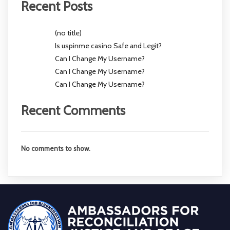
Recent Posts
(no title)
Is uspinme casino Safe and Legit?
Can I Change My Username?
Can I Change My Username?
Can I Change My Username?
Recent Comments
No comments to show.