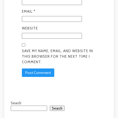
EMAIL
*
WEBSITE
SAVE MY NAME, EMAIL, AND WEBSITE IN
THIS BROWSER FOR THE NEXT TIME I
COMMENT.
Search
Search