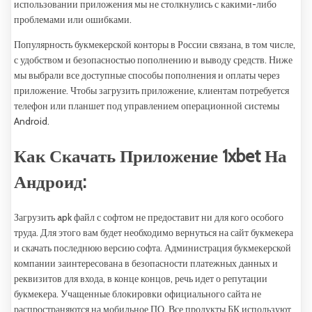
использовании приложения мы не столкнулись с какими-либо
проблемами или ошибками.
Популярность букмекерской конторы в России связана, в том числе,
с удобством и безопасностью пополнению и выводу средств. Ниже
мы выбрали все доступные способы пополнения и оплаты через
приложение. Чтобы загрузить приложение, клиентам потребуется
телефон или планшет под управлением операционной системы
Android.
Как Скачать Приложение 1xbet На
Андроид:
Загрузить apk файл с софтом не предоставит ни для кого особого
труда. Для этого вам будет необходимо вернуться на сайт букмекера
и скачать последнюю версию софта. Администрация букмекерской
компании заинтересована в безопасности платежных данных и
реквизитов для входа, в конце концов, речь идет о репутации
букмекера. Учащенные блокировки официального сайта не
распространяются на мобильное ПО. Все продукты БК используют