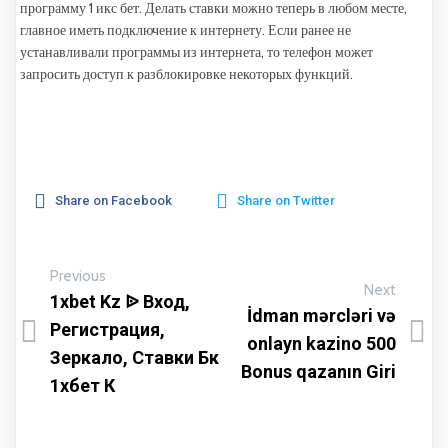
программу 1 икс бет. Делать ставки можно теперь в любом месте,
главное иметь подключение к интернету. Если ранее не
устанавливали программы из интернета, то телефон может
запросить доступ к разблокировке некоторых функций.
Share on Facebook
Share on Twitter
Previous
Next
1xbet Kz ️ᐉ Вход,
İdman mərcləri və
Регистрация,
onlayn kazino 500
Зеркало, Ставки Бк
Bonus qazanın Giri
1хбет К