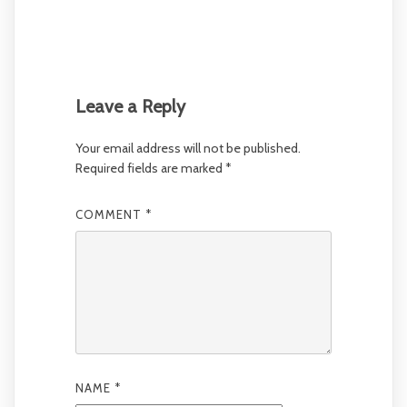
Leave a Reply
Your email address will not be published.
Required fields are marked
*
COMMENT
*
NAME
*