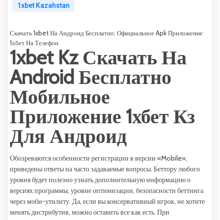
1xbet Kazahstan
Скачать 1xbet На Андроид Бесплатно: Официальное Apk Приложение
1хбет На Телефон
1xbet Kz Скачать На
Android Бесплатно
Мобильное
Приложение 1хбет Кз
Для Андроид
Обозреваются особенности регистрации в версии «Mobile»,
приведены ответы на часто задаваемые вопросы. Беттору любого
уровня будет полезно узнать дополнительную информацию о
версиях программы, уровне оптимизации, безопасности беттинга
через моби-утилиту. Да, если вы консервативный игрок, не хотите
менять дистрибутив, можно оставить все как есть. При