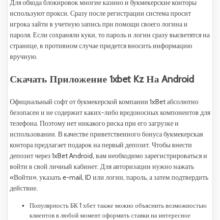
Для обхода блокировок многие казино и букмекерские конторы
используют прокси. Сразу после регистрации система просит
игрока зайти в учетную запись при помощи своего логина и
пароля. Если сохраняли куки, то пароль и логин сразу высветятся на
странице, в противном случае придется вносить информацию
вручную.
Скачать Приложение 1xbet Kz На Android
Официальный софт от букмекерской компании 1xBet абсолютно
безопасен и не содержит каких-либо вредоносных компонентов для
телефона. Поэтому нет никакого риска при его загрузке и
использовании. В качестве приветственного бонуса букмекерская
контора предлагает подарок на первый депозит. Чтобы внести
депозит через 1xBet Android, вам необходимо зарегистрироваться и
войти в свой личный кабинет. Для авторизации нужно нажать
«Войти», указать e-mail, ID или логин, пароль, а затем подтвердить
действие.
Популярность БК 1 хбет также можно объяснить возможностью
клиентов в любой момент оформить ставки на интересное