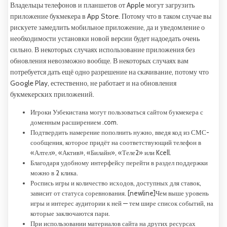
Владельцы телефонов и планшетов от Apple могут загрузить
приложение букмекера в App Store. Потому что в таком случае вы
рискуете замедлить мобильное приложение, да и уведомление о
необходимости установки новой версии будет надоедать очень
сильно. В некоторых случаях использование приложения без
обновления невозможно вообще. В некоторых случаях вам
потребуется дать ещё одно разрешение на скачивание, потому что
Google Play, естественно, не работает и на обновления
букмекерских приложений.
Игроки Узбекистана могут пользоваться сайтом букмекера с
доменным расширением .com.
Подтвердить намерение пополнить нужно, введя код из СМС-
сообщения, которое придёт на соответствующий телефон в
«Алтел», «Актив», «Билайн», «Теле2» или Kcell.
Благодаря удобному интерфейсу перейти в раздел поддержки
можно в 2 клика.
Роспись игры и количество исходов, доступных для ставок,
зависит от статуса соревнования. [newline]Чем выше уровень
игры и интерес аудитории к ней — тем шире список событий, на
которые заключаются пари.
При использовании материалов сайта на других ресурсах