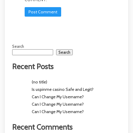
Search
Search
Recent Posts
(no title)
Is uspinme casino Safe and Legit?
Can I Change My Username?
Can I Change My Username?
Can I Change My Username?
Recent Comments