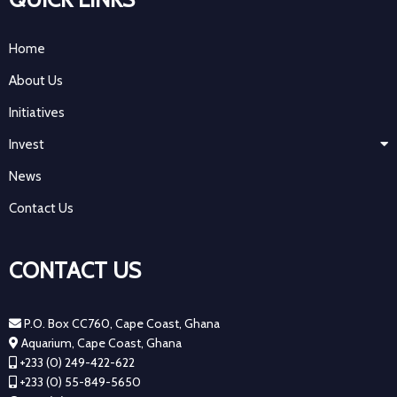
Home
About Us
Initiatives
Invest
News
Contact Us
CONTACT US
P.O. Box CC760, Cape Coast, Ghana
Aquarium, Cape Coast, Ghana
+233 (0) 249-422-622
+233 (0) 55-849-5650