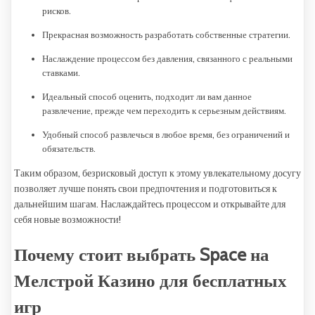
рисков.
Прекрасная возможность разработать собственные стратегии.
Наслаждение процессом без давления, связанного с реальными
ставками.
Идеальный способ оценить, подходит ли вам данное
развлечение, прежде чем переходить к серьезным действиям.
Удобный способ развлечься в любое время, без ограничений и
обязательств.
Таким образом, безрисковый доступ к этому увлекательному досугу
позволяет лучше понять свои предпочтения и подготовиться к
дальнейшим шагам. Наслаждайтесь процессом и открывайте для
себя новые возможности!
Почему стоит выбрать Space на
Мелстрой Казино для бесплатных
игр